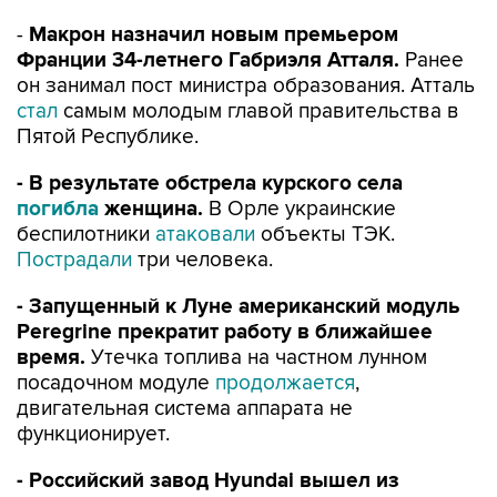
Франции 34-летнего Габриэля Атталя.
Ранее
он занимал пост министра образования. Атталь
стал
самым молодым главой правительства в
Пятой Республике.
- В результате обстрела курского села
погибла
женщина.
В Орле украинские
беспилотники
атаковали
объекты ТЭК.
Пострадали
три человека.
- Запущенный к Луне американский модуль
Peregrine прекратит работу в ближайшее
время.
Утечка топлива на частном лунном
посадочном модуле
продолжается
,
двигательная система аппарата не
функционирует.
- Российский завод Hyundai вышел из
простоя.
В пресс-службе
уточнили
, что идет
обучение персонала и обслуживание