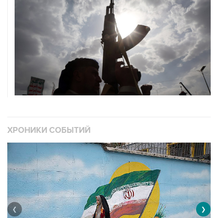
ХРОНИКИ СОБЫТИЙ
❮
❯