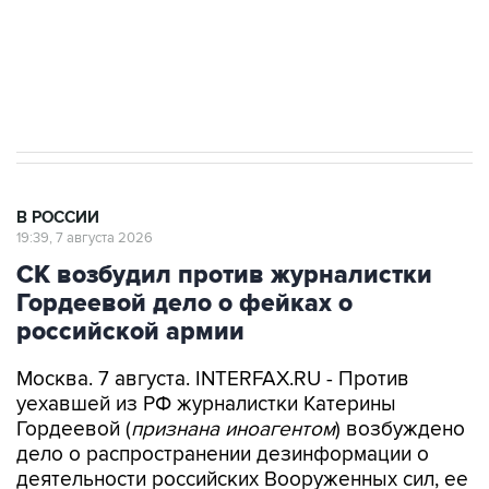
ИНН 7725383515 Erid: F7NfYUJCUneVdwcydK6A
Аксенов сообщил о четвертом погибшем в
результате атаки ВСУ на Крым
В РОССИИ
19:39, 7 августа 2026
СК возбудил против журналистки
Гордеевой дело о фейках о
российской армии
Москва. 7 августа. INTERFAX.RU - Против
уехавшей из РФ журналистки Катерины
Гордеевой (
признана иноагентом
) возбуждено
дело о распространении дезинформации о
деятельности российских Вооруженных сил, ее