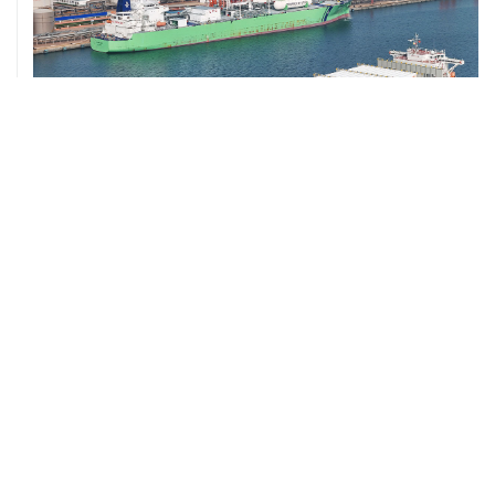
ХРОНИКИ СОБЫТИЙ
❮
❯