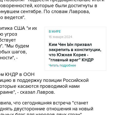
говоренностей, которые были достигнуты в
минувшем сентябре. По словам Лаврова,
о ведется".
литика США "и их
В МИРЕ
ю угроз
16 января 2024
бствует
Ким Чен Ын призвал
". "Мы будем
закрепить в конституции,
юбых шагов,
что Южная Корея -
ости", -
"главный враг" КНДР
Читать подробнее
аем КНДР в ООН
зицию в поддержку позиции Российской
которые касаются проводимой нами
аине", - сказал Лавров.
ила, что сегодняшняя встреча "станет
однять двусторонние отношения на новый
льных благ для народов двух стран".