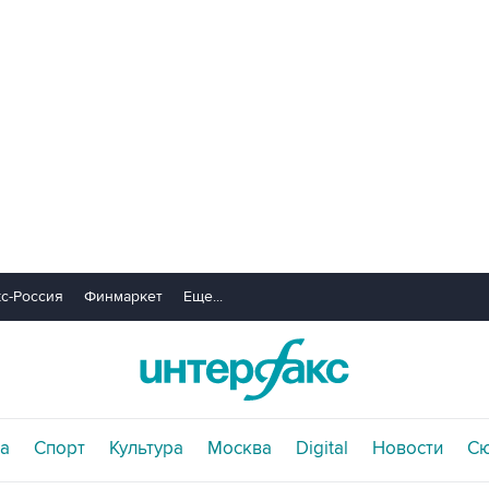
с-Россия
Финмаркет
Еще...
а
Спорт
Культура
Москва
Digital
Новости
С