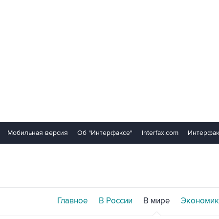
Мобильная версия
Об "Интерфаксе"
Interfax.com
Интерфак
Главное
В России
В мире
Экономик