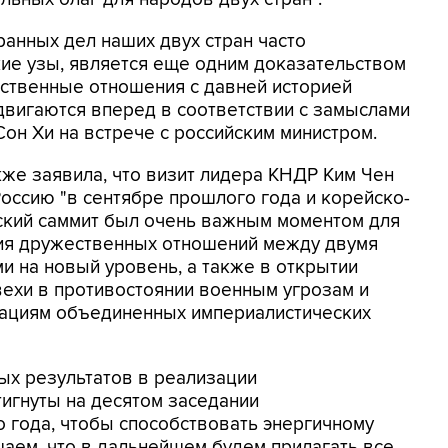
транных дел наших двух стран часто
ие узы, является еще одним доказательством
ественные отношения с давней историей
двигаются вперед в соответствии с замыслами
 Сон Хи на встрече с российским министром.
кже заявила, что визит лидера КНДР Ким Чен
Россию "в сентябре прошлого года и корейско-
ский саммит был очень важным моментом для
ия дружественных отношений между двумя
и на новый уровень, а также в открытии
вехи в противостоянии военным угрозам и
ациям объединенных империалистических
ых результатов в реализации
игнуты на десятом заседании
 года, чтобы способствовать энергичному
аем, что в дальнейшем будем прилагать все