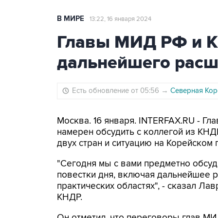
В МИРЕ
13:22, 16 января 2024
Главы МИД РФ и К
дальнейшего расш
Есть обновление от 05:56
→
Северная Кор
Москва. 16 января. INTERFAX.RU - Г
намерен обсудить с коллегой из КН
двух стран и ситуацию на Корейском 
"Сегодня мы с вами предметно обсу
повестки дня, включая дальнейшее 
практических областях", - сказал Л
КНДР.
Он отметил, что переговоры глав МИ