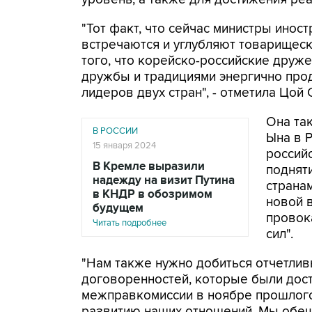
"Тот факт, что сейчас министры инос
встречаются и углубляют товарищеск
того, что корейско-российские друж
дружбы и традициями энергично про
лидеров двух стран", - отметила Цой
Она та
В РОССИИ
Ына в 
15 января 2024
россий
В Кремле выразили
поднят
надежду на визит Путина
странам
в КНДР в обозримом
новой 
будущем
провок
Читать подробнее
сил".
"Нам также нужно добиться отчетлив
договоренностей, которые были дост
межправкомиссии в ноябре прошлого
развитию наших отношений. Мы обещ