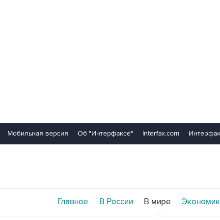
Мобильная версия
Об "Интерфаксе"
Interfax.com
Интерфак
Главное
В России
В мире
Экономик