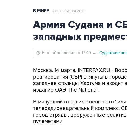
В МИРЕ
21:03, 14 марта 2024
Армия Судана и СБ
западных предмес
Есть обновление от 17:49
→
Суданские во
Москва. 14 марта. INTERFAX.RU - Во
реагирования (СБР) втянуты в город
западнее столицы Хартума и входит 
издание ОАЭ The National.
В минувший вторник военные отбили
телерадиовещательный комплекс. СБ
город отряды, вооруженные реактив
пулеметами.