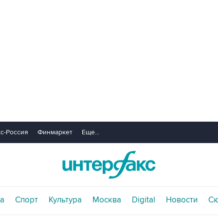
с-Россия
Финмаркет
Еще...
а
Спорт
Культура
Москва
Digital
Новости
С