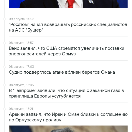
09 августа, 14:08
"Росатом" начал возвращать российских специалистов
на АЭС "Бушер"
08 августа, 18:57
Вэнс заявил, что США стремятся увеличить поставки
энергоносителей через Ормуз
08 августа, 17:03
Судно подверглось атаке вблизи берегов Омана
08 августа, 15:45
В "Газпроме" заявили, что ситуация с закачкой газа в
хранилища Европы усугубляется
08 августа, 15:21
Аракчи заявил, что Иран и Оман близки к соглашению
по Ормузскому проливу