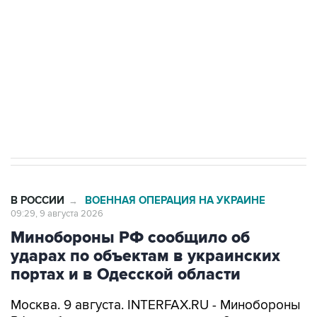
Социальная реклама, АНО «Национальные приоритеты».
ИНН 7725383515 Erid: F7NfYUJCUneVdwcydK6A
Кабмин РФ разрешил до 1 июля 2027 года
импорт, выпуск и обращение бензина Евро 2,
Евро 3, Евро 4
В РОССИИ
ВОЕННАЯ ОПЕРАЦИЯ НА УКРАИНЕ
→
09:29, 9 августа 2026
Минобороны РФ сообщило об
ударах по объектам в украинских
портах и в Одесской области
Москва. 9 августа. INTERFAX.RU - Минобороны
РФ сообщило, что в течение ночи 9 августа
высокоточным оружием воздушного и