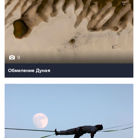
9
Обмеление Дуная