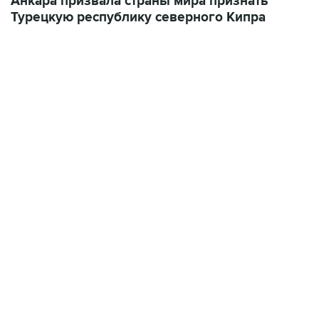
Анкара призвала страны мира признать
Турецкую республику северного Кипра
07:04, 6 августа 2026
сообщила