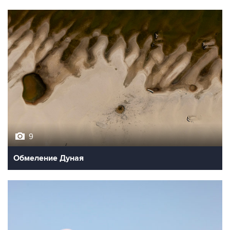
9
Обмеление Дуная