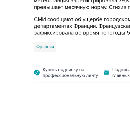
метеостанция зарегистрировала 79,8 
превышает месячную норму. Стихия п
СМИ сообщают об ущербе городскому
департаментах Франции. Французска
зафиксировала во время непогоды 5
Франция
Купить подписку на
Подписа
профессиональную ленту
главных
18:40, 6 августа 2026