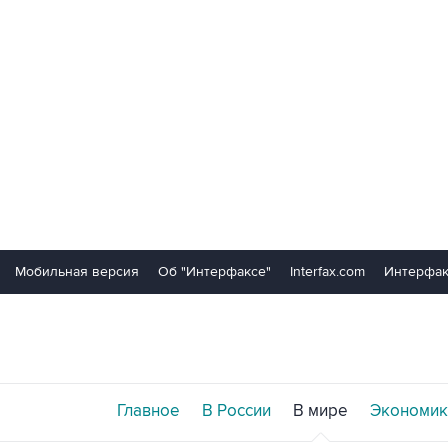
Мобильная версия
Об "Интерфаксе"
Interfax.com
Интерфак
Главное
В России
В мире
Экономик