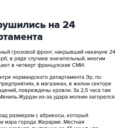
ушились на 24
ртамента
ощный грозовой фронт, накрывший накануне 24
рб, в ряде случаев значительный, многим
ают в четверг французские СМИ.
нтре нормандского департамента Эр, по
редприятиях, в магазинах, в жилом секторе
ений, повреждены кровли. За 2,5 часа там
Мениль-Журдэн из-за удара молнии загорелся
рад размером с абрикосы, который
ии мэра города Жерарме. Местная