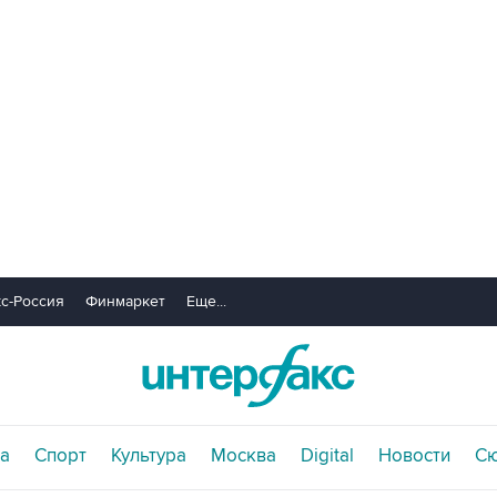
с-Россия
Финмаркет
Еще...
а
Спорт
Культура
Москва
Digital
Новости
С