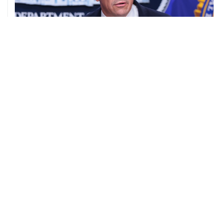
08 августа, 11:53
Хуситы заявили, что действуют против Саудовской
Аравии для снятия блокады с Йемена
08 августа, 11:04
Тайфун "Долфин" достиг юга Японии, пострадали пять
человек
08 августа, 10:30
Йеменские войска нанесли ряд ударов по хуситам