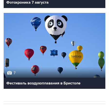
Фотохроника 7 августа
7
Фестиваль воздухоплавания в Бристоле