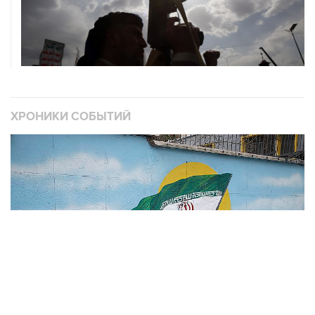
ХРОНИКИ СОБЫТИЙ
❮
❯