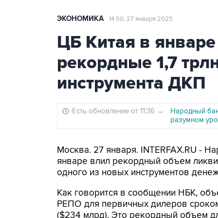
ЭКОНОМИКА
14:50, 27 января 2025
ЦБ Китая в январе
рекордные 1,7 трл
инструмента ДКП
Есть обновление от 11:36
→
Народный бан
разумном уро
Москва. 27 января. INTERFAX.RU - На
январе влил рекордный объем ликви
одного из новых инструментов денеж
Как говорится в сообщении НБК, объ
РЕПО для первичных дилеров сроком 
($234 млрд). Это рекордный объем д