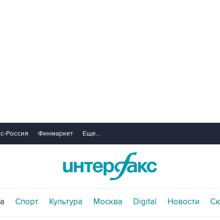
с-Россия
Финмаркет
Еще...
а
Спорт
Культура
Москва
Digital
Новости
С