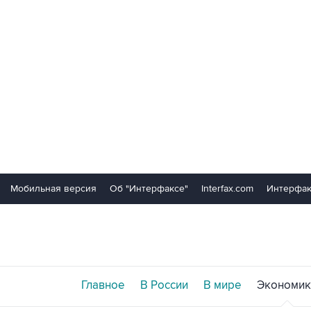
Мобильная версия
Об "Интерфаксе"
Interfax.com
Интерфак
Главное
В России
В мире
Экономик