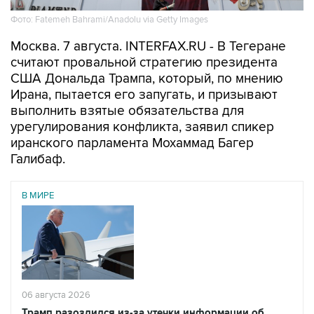
Фото: Fatemeh Bahrami/Anadolu via Getty Images
Москва. 7 августа. INTERFAX.RU - В Тегеране
считают провальной стратегию президента
США Дональда Трампа, который, по мнению
Ирана, пытается его запугать, и призывают
выполнить взятые обязательства для
урегулирования конфликта, заявил спикер
иранского парламента Мохаммад Багер
Галибаф.
В МИРЕ
06 августа 2026
Трамп разозлился из-за утечки информации об