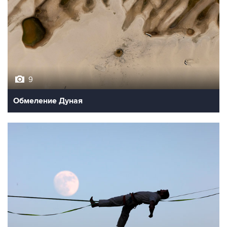
9
Обмеление Дуная