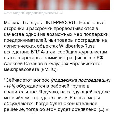
Фото: Андрей Гордеев/Ведомости/ТАСС
Москва. 6 августа. INTERFAX.RU - Налоговые
отсрочки и рассрочки прорабатываются в
качестве одной из возможных мер поддержки
предпринимателей, чьи товары пострадали на
логистических объектах Wildberries-Russ
вследствие БПЛА-атак, сообщил журналистам
статс-секретарь - замминистра финансов РФ
Алексей Сазанов в кулуарах Евразийского
межправсовета (ЕМПС).
"Сейчас этот вопрос
(поддержка пострадавших
- ИФ)
обсуждается в рабочей группе в
правительстве. Я думаю, на следующей неделе
мы выйдем с предложением. Разные меры
обсуждаются. Когда будет окончательное
решение, тогда об этом будет объявлено. (...) В
том числе, обсуждаются отсрочки, рассрочки
по налогам", - сказал он.