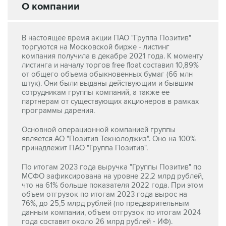
В настоящее время акции ПАО "Группа Позитив"
торгуются на Московской бирже - листинг
компания получила в декабре 2021 года. К моменту
листинга и началу торгов free float составил 10,89%
от общего объема обыкновенных бумаг (66 млн
штук). Они были выданы действующим и бывшим
сотрудникам группы компаний, а также ее
партнерам от существующих акционеров в рамках
программы дарения.
Основной операционной компанией группы
является АО "Позитив Текнолоджиз". Оно на 100%
принадлежит ПАО "Группа Позитив".
По итогам 2023 года выручка "Группы Позитив" по
МСФО зафиксирована на уровне 22,2 млрд рублей,
что на 61% больше показателя 2022 года. При этом
объем отгрузок по итогам 2023 года вырос на
76%, до 25,5 млрд рублей (по предварительным
данным компании, объем отгрузок по итогам 2024
года составит около 26 млрд рублей - ИФ).
Показатель NIC (чистая прибыль без учета
капитализации расходов, net income before