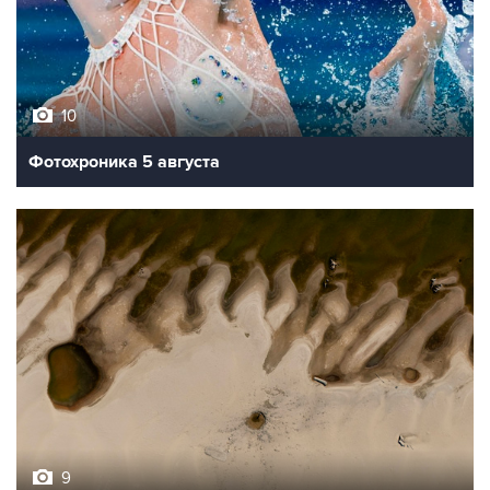
10
Фотохроника 5 августа
9
Обмеление Дуная