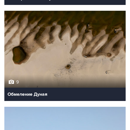
9
Обмеление Дуная