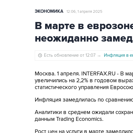
ЭКОНОМИКА
12:06, 1 апреля 2025
В марте в еврозо
неожиданно замедл
Есть обновление от 12:07
→
Инфляция в е
Москва. 1 апреля. INTERFAX.RU - В м
увеличились на 2,2% в годовом выр
статистического управления Евросоюз
Инфляция замедлилась по сравнению 
Аналитики в среднем ожидали сохран
данным Trading Economics.
Рост цен на услуги в марте замедлил