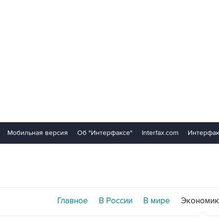
Мобильная версия
Об "Интерфаксе"
Interfax.com
Интерфак
Главное
В России
В мире
Экономик