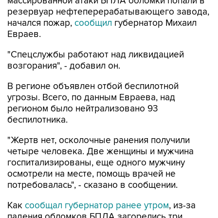
массированной атаки БПЛА обломки попали в
резервуар нефтеперерабатывающего завода,
начался пожар,
сообщил
губернатор Михаил
Евраев.
"Спецслужбы работают над ликвидацией
возгорания", - добавил он.
В регионе объявлен отбой беспилотной
угрозы. Всего, по данным Евраева, над
регионом было нейтрализовано 93
беспилотника.
"Жертв нет, осколочные ранения получили
четыре человека. Две женщины и мужчина
госпитализированы, еще одного мужчину
осмотрели на месте, помощь врачей не
потребовалась", - сказано в сообщении.
Как
сообщал губернатор ранее утром
, из-за
падения обломков БПЛА загорелись три