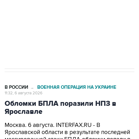
Как российские медицинские технологии
выходят на мировые рынки
Социальная реклама, АНО «Национальные приоритеты».
ИНН 7725383515 Erid: F7NfYUJCUneVdTRF8PRs
Трамп заявил, что переговоры с Ираном
начнутся в понедельник
В РОССИИ
ВОЕННАЯ ОПЕРАЦИЯ НА УКРАИНЕ
→
11:32, 6 августа 2026
Обломки БПЛА поразили НПЗ в
Ярославле
Москва. 6 августа. INTERFAX.RU - В
Ярославской области в результате последней