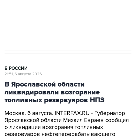
выходят на мировые рынки
Социальная реклама, АНО «Национальные приоритеты».
ИНН 7725383515 Erid: F7NfYUJCUneVdTRF8PRs
Аксенов сообщил о четвертом погибшем в
результате атаки ВСУ на Крым
В РОССИИ
21:51, 6 августа 2026
В Ярославской области
ликвидировали возгорание
топливных резервуаров НПЗ
Москва. 6 августа. INTERFAX.RU - Губернатор
Ярославской области Михаил Евраев сообщил
о ликвидации возгорания топливных
резервуаров нефтеперерабатывающего