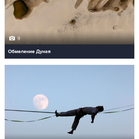
9
Обмеление Дуная