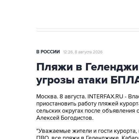
бензина Евро 2, Евро 3, Евро 4
В РОССИИ
12:26, 8 августа 2026
Пляжи в Геленджи
угрозы атаки БПЛ
Москва. 8 августа. INTERFAX.RU - Вл
приостановить работу пляжей курорт
сельских округах после объявления 
Алексей Богодистов.
"Уважаемые жители и гости курорта, 
ПВО, все пляжи в Геленджике, Кабар