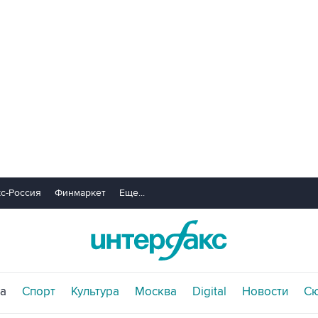
с-Россия
Финмаркет
Еще...
а
Спорт
Культура
Москва
Digital
Новости
С