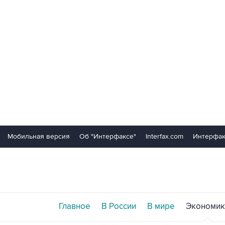
Мобильная версия
Об "Интерфаксе"
Interfax.com
Интерфак
Главное
В России
В мире
Экономик