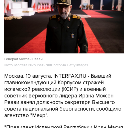
Генерал Мохсен Резаи
Фото: Morteza Nikoubazl/NurPhoto via Getty Images
Москва. 10 августа. INTERFAX.RU - Бывший
главнокомандующий Корпусом стражей
исламской революции (КСИР) и военный
советник верховного лидера Ирана Мохсен
Резаи занял должность секретаря Высшего
совета национальной безопасности, сообщило
агентство "Мехр".
"Президент Исламской Республики Иран Масуд
Пезешкиан назначил Мохсена Резаи