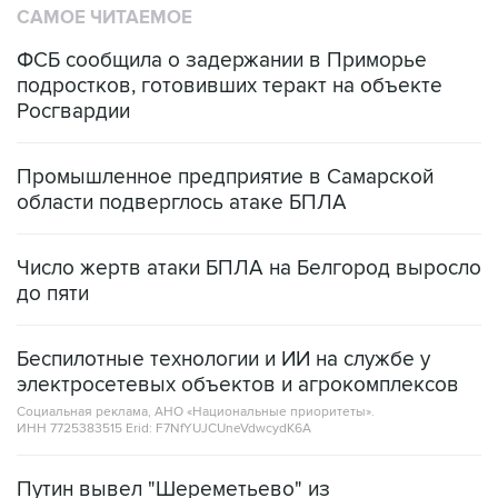
ФСБ сообщила о задержании в Приморье
подростков, готовивших теракт на объекте
Росгвардии
Промышленное предприятие в Самарской
области подверглось атаке БПЛА
Число жертв атаки БПЛА на Белгород выросло
до пяти
Беспилотные технологии и ИИ на службе у
электросетевых объектов и агрокомплексов
Социальная реклама, АНО «Национальные приоритеты».
ИНН 7725383515 Erid: F7NfYUJCUneVdwcydK6A
Путин вывел "Шереметьево" из
стратегического списка с целью снять
препятствие для приватизации