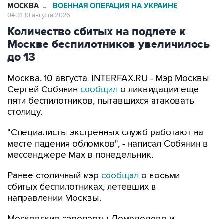
Количество сбитых на подлете к
Москве беспилотников увеличилось
до 13
Москва. 10 августа. INTERFAX.RU - Мэр Москвы
Сергей Собянин
сообщил
о ликвидации еще
пяти беспилотников, пытавшихся атаковать
столицу.
"Специалисты экстренных служб работают на
месте падения обломков", - написал Собянин в
мессенджере Max в понедельник.
Ранее столичный мэр
сообщал
о восьми
сбитых беспилотниках, летевших в
направлении Москвы.
Московские аэропорты Домодедово и
Внуково
перешли
в режим обслуживания