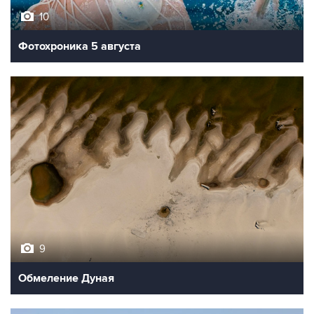
10
Фотохроника 5 августа
9
Обмеление Дуная