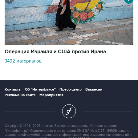
В
Операция Израиля и США против Ирана
11
3492 материалов
Контакты
Об "Интерфаксе"
Пресс-центр
Вакансии
Реклама на сайте
Мероприятия
Copyright © 1991—2026 Interfax. Все права защищены. Сетевое издание
"Интерфакс.ру". Свидетельство о регистрации СМИ ЭЛ № ФС 77 - 84928 выдано
Федеральной службой по надзору в сфере связи, информационных технологий и