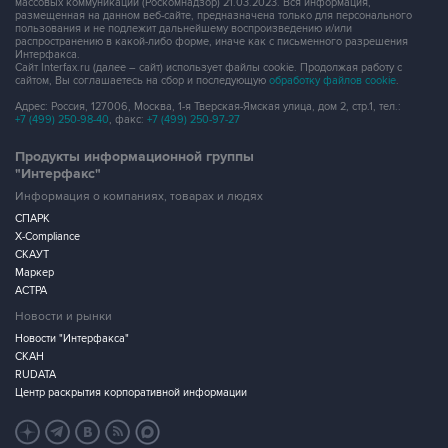
массовых коммуникаций (Роскомнадзор) 21.03.2023. Вся информация,
размещенная на данном веб-сайте, предназначена только для персонального
пользования и не подлежит дальнейшему воспроизведению и/или
распространению в какой-либо форме, иначе как с письменного разрешения
Интерфакса.
Сайт Interfax.ru (далее – сайт) использует файлы cookie. Продолжая работу с
сайтом, Вы соглашаетесь на сбор и последующую
обработку файлов cookie
.
Адрес: Россия, 127006, Москва, 1-я Тверская-Ямская улица, дом 2, стр.1, тел.:
+7 (499) 250-98-40
, факс:
+7 (499) 250-97-27
Продукты информационной группы
"Интерфакс"
Информация о компаниях, товарах и людях
СПАРК
X-Compliance
СКАУТ
Маркер
АСТРА
Новости и рынки
Новости "Интерфакса"
СКАН
RUDATA
Центр раскрытия корпоративной информации