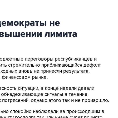
демократы не
овышении лимита
 Бюджетные переговоры республиканцев и
тить стремительно приближающийся дефолт
ходных вновь не принесли результата,
а финансовом рынке.
сность ситуации, в конце недели давали
ку обнадеживающие сигналы в течение
потрясений, однако этого так и не произошло.
льно спокойно наблюдали за происходящим в
лимиту госдолга так или иначе будет принято