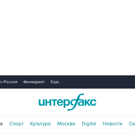
с-Россия
Финмаркет
Еще...
а
Спорт
Культура
Москва
Digital
Новости
С