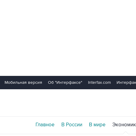
Мобильная версия
Об "Интерфаксе"
Interfax.com
Интерфак
Главное
В России
В мире
Экономик