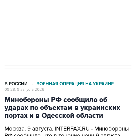
Беспилотные технологии и ИИ на службе у
электросетевых объектов и агрокомплексов
Социальная реклама, АНО «Национальные приоритеты».
ИНН 7725383515 Erid: F7NfYUJCUneVdwcydK6A
Кабмин РФ разрешил до 1 июля 2027 года
импорт, выпуск и обращение бензина Евро 2,
Евро 3, Евро 4
В РОССИИ
ВОЕННАЯ ОПЕРАЦИЯ НА УКРАИНЕ
→
09:29, 9 августа 2026
Минобороны РФ сообщило об
ударах по объектам в украинских
портах и в Одесской области
Москва. 9 августа. INTERFAX.RU - Минобороны
РФ сообщило, что в течение ночи 9 августа