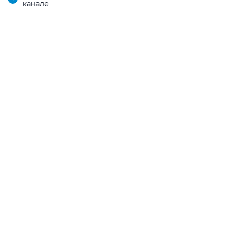
канале
02:59, 9 августа 2026