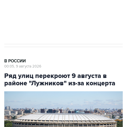
ИНН 7725383515 Erid: F7NfYUJCUneVdwcydK6A
Кабмин РФ разрешил до 1 июля 2027 года
импорт, выпуск и обращение бензина Евро 2,
Евро 3, Евро 4
В РОССИИ
00:05, 9 августа 2026
Ряд улиц перекроют 9 августа в
районе "Лужников" из-за концерта