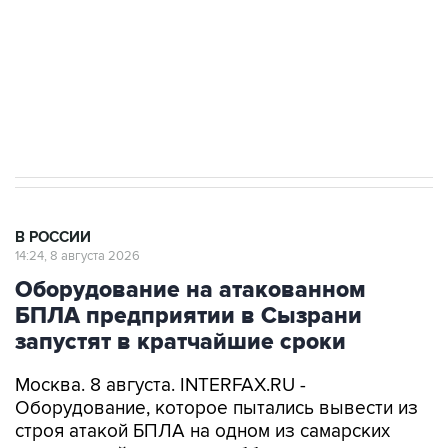
Социальная реклама, АНО «Национальные приоритеты».
ИНН 7725383515 Erid: F7NfYUJCUneVdwcydK6A
Кабмин РФ разрешил до 1 июля 2027 года
импорт, выпуск и обращение бензина Евро 2,
Евро 3, Евро 4
В РОССИИ
14:24, 8 августа 2026
Оборудование на атакованном
БПЛА предприятии в Сызрани
запустят в кратчайшие сроки
Москва. 8 августа. INTERFAX.RU -
Оборудование, которое пытались вывести из
строя атакой БПЛА на одном из самарских