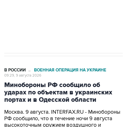
Социальная реклама, АНО «Национальные приоритеты».
ИНН 7725383515 Erid: F7NfYUJCUneVdwcydK6A
Кабмин РФ разрешил до 1 июля 2027 года
импорт, выпуск и обращение бензина Евро 2,
Евро 3, Евро 4
В РОССИИ
ВОЕННАЯ ОПЕРАЦИЯ НА УКРАИНЕ
→
09:29, 9 августа 2026
Минобороны РФ сообщило об
ударах по объектам в украинских
портах и в Одесской области
Москва. 9 августа. INTERFAX.RU - Минобороны
РФ сообщило, что в течение ночи 9 августа
высокоточным оружием воздушного и