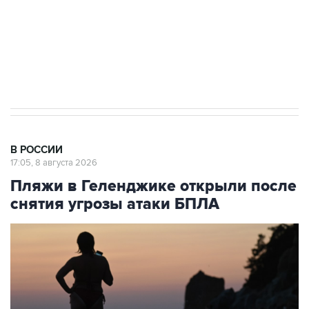
ИНН 7725383515 Erid: F7NfYUJCUneVdwcydK6A
Кабмин РФ разрешил до 1 июля 2027 года
импорт, выпуск и обращение бензина Евро 2,
Евро 3, Евро 4
В РОССИИ
17:05, 8 августа 2026
Пляжи в Геленджике открыли после
снятия угрозы атаки БПЛА