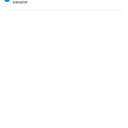
канале
06:42, 8 августа 2026