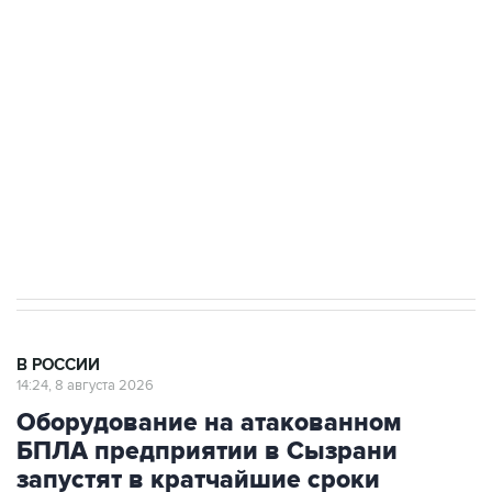
Росгвардии
Беспилотные технологии и ИИ на службе у
электросетевых объектов и агрокомплексов
Социальная реклама, АНО «Национальные приоритеты».
ИНН 7725383515 Erid: F7NfYUJCUneVdwcydK6A
Кабмин РФ разрешил до 1 июля 2027 года
импорт, выпуск и обращение бензина Евро 2,
Евро 3, Евро 4
В РОССИИ
14:24, 8 августа 2026
Оборудование на атакованном
БПЛА предприятии в Сызрани
запустят в кратчайшие сроки