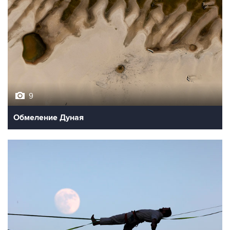
9
Обмеление Дуная