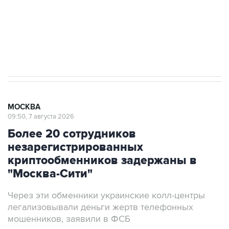
Социальная реклама, АНО «Национальные приоритеты».
ИНН 7725383515 Erid: F7NfYUJCUneVdwcydK6A
Аксенов сообщил о четвертом погибшем в
результате атаки ВСУ на Крым
МОСКВА
09:50, 7 августа 2026
Более 20 сотрудников
незарегистрированных
криптообменников задержаны в
"Москва-Сити"
Через эти обменники украинские колл-центры
легализовывали деньги жертв телефонных
мошенников, заявили в ФСБ