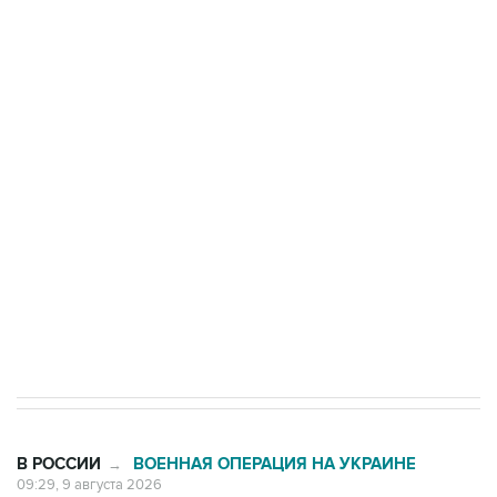
Росгвардии
Промышленное предприятие в Самарской
области подверглось атаке БПЛА
Беспилотные технологии и ИИ на службе у
электросетевых объектов и агрокомплексов
Социальная реклама, АНО «Национальные приоритеты».
ИНН 7725383515 Erid: F7NfYUJCUneVdwcydK6A
Кабмин РФ разрешил до 1 июля 2027 года
импорт, выпуск и обращение бензина Евро 2,
Евро 3, Евро 4
В РОССИИ
ВОЕННАЯ ОПЕРАЦИЯ НА УКРАИНЕ
→
09:29, 9 августа 2026