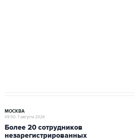
ФСБ сообщила о задержании в Приморье
подростков, готовивших теракт на объекте
Росгвардии
Как российские медицинские технологии
выходят на мировые рынки
Социальная реклама, АНО «Национальные приоритеты».
ИНН 7725383515 Erid: F7NfYUJCUneVdTRF8PRs
Аксенов сообщил о четвертом погибшем в
результате атаки ВСУ на Крым
МОСКВА
09:50, 7 августа 2026
Более 20 сотрудников
незарегистрированных