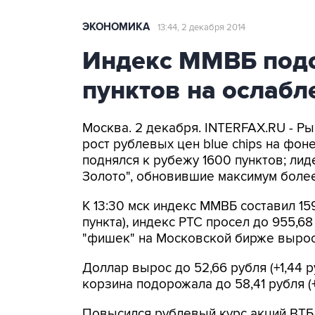
ЭКОНОМИКА
13:44, 2 декабря 2014
Индекс ММВБ подо
пунктов на ослабл
Москва. 2 декабря. INTERFAX.RU - Р
рост рублевых цен blue chips на фо
поднялся к рубежу 1600 пунктов; ли
Золото", обновившие максимум более
К 13:30 мск индекс ММВБ составил 1594
пункта), индекс РТС просел до 955,6
"фишек" на Московской бирже выросл
Доллар вырос до 52,66 рубля (+1,44 р
корзина подорожала до 58,41 рубля (+
Повысился рублевый курс акций ВТБ (+