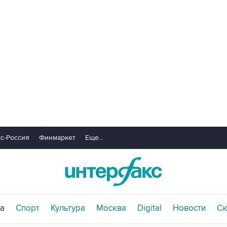
с-Россия
Финмаркет
Еще...
а
Спорт
Культура
Москва
Digital
Новости
С