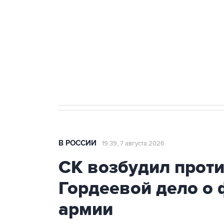
Беспилотные технологии и ИИ н
агрокомплексов
Социальная реклама, АНО «Национальные приоритеты».
И
Аксенов сообщил о четвертом п
Крым
В РОССИИ
19:39, 7 августа 2026
СК возбудил прот
Гордеевой дело о 
армии