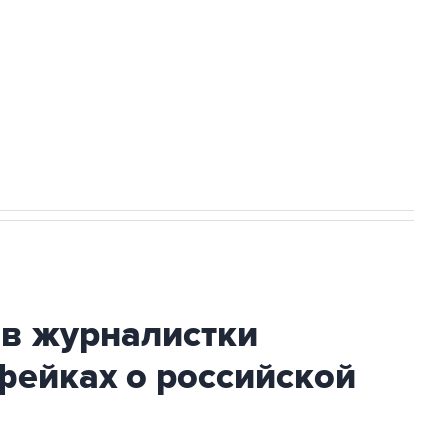
а службе у электросетевых объектов и
НН 7725383515 Erid: F7NfYUJCUneVdwcydK6A
огибшем в результате атаки ВСУ на
ив журналистки
фейках о российской