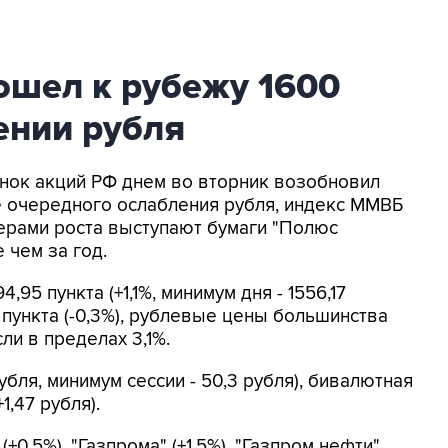
шел к рубежу 1600
ении рубля
ынок акций РФ днем во вторник возобновил
не очередного ослабления рубля, индекс ММВБ
дерами роста выступают бумаги "Полюс
 чем за год.
,95 пункта (+1,1%, минимум дня - 1556,17
8 пункта (-0,3%), рублевые цены большинства
и в пределах 3,1%.
убля, минимум сессии - 50,3 рубля), бивалютная
1,47 рубля).
0,5%), "Газпрома" (+1,5%), "Газпром нефти"