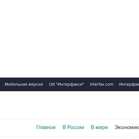
Мобильная версия
Об "Интерфаксе"
Interfax.com
Интерфак
Главное
В России
В мире
Экономик