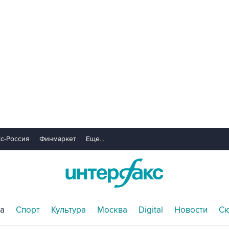
с-Россия
Финмаркет
Еще...
а
Спорт
Культура
Москва
Digital
Новости
С