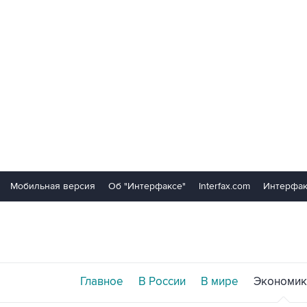
Мобильная версия
Об "Интерфаксе"
Interfax.com
Интерфак
Главное
В России
В мире
Экономик