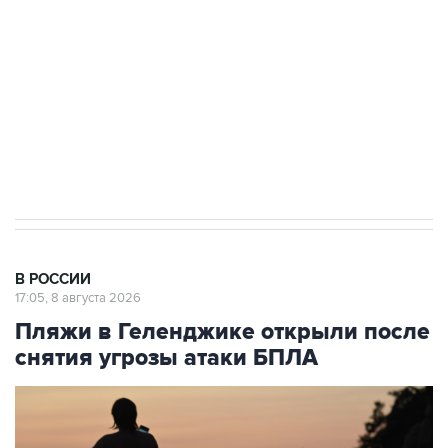
Социальная реклама, АНО «Национальные приоритеты».
ИНН 7725383515 Erid: F7NfYUJCUneVdwcydK6A
Кабмин РФ разрешил до 1 июля 2027 года
импорт, выпуск и обращение бензина Евро 2,
Евро 3, Евро 4
В РОССИИ
17:05, 8 августа 2026
Пляжи в Геленджике открыли после
снятия угрозы атаки БПЛА