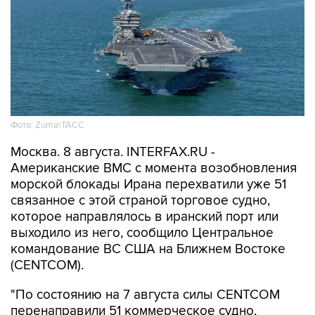
Фото: Zuma\ТАСС
Москва. 8 августа. INTERFAX.RU -
Американские ВМС с момента возобновления
морской блокады Ирана перехватили уже 51
связанное с этой страной торговое судно,
которое направлялось в иранский порт или
выходило из него, сообщило Центральное
командование ВС США на Ближнем Востоке
(CENTCOM).
"По состоянию на 7 августа силы CENTCOM
перенаправили 51 коммерческое судно,
вывели из строя два и провели досмотр еще
двух судов в рамках обеспечения блокады", -