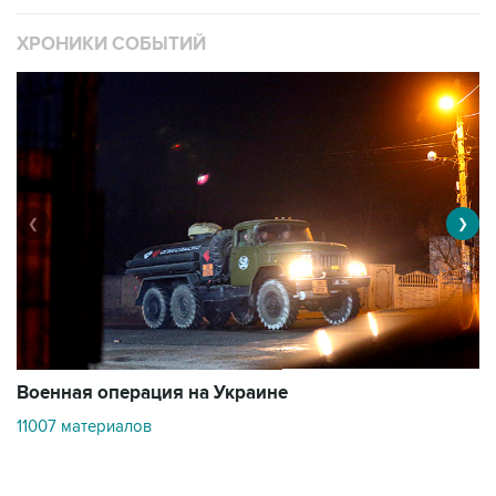
❮
❯
Военная операция на Украине
О
11007 материалов
3