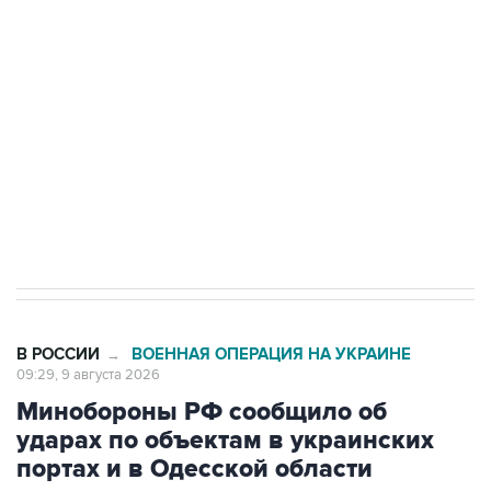
Беспилотные технологии и ИИ на службе у
электросетевых объектов и агрокомплексов
Социальная реклама, АНО «Национальные приоритеты».
ИНН 7725383515 Erid: F7NfYUJCUneVdwcydK6A
Кабмин РФ разрешил до 1 июля 2027 года
импорт, выпуск и обращение бензина Евро 2,
Евро 3, Евро 4
В РОССИИ
ВОЕННАЯ ОПЕРАЦИЯ НА УКРАИНЕ
→
09:29, 9 августа 2026
Минобороны РФ сообщило об
ударах по объектам в украинских
портах и в Одесской области