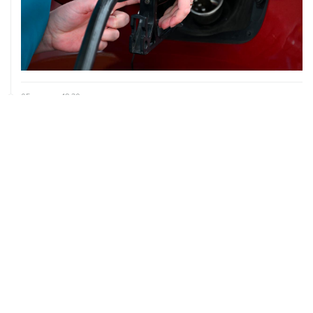
05 августа, 18:30
Brent подешевела до $78,5 за баррель
05 августа, 17:36
Росимущество снова выставило на торги бывшие
российские активы Global Spirits
ХРОНИКИ СОБЫТИЙ