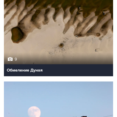
9
Обмеление Дуная