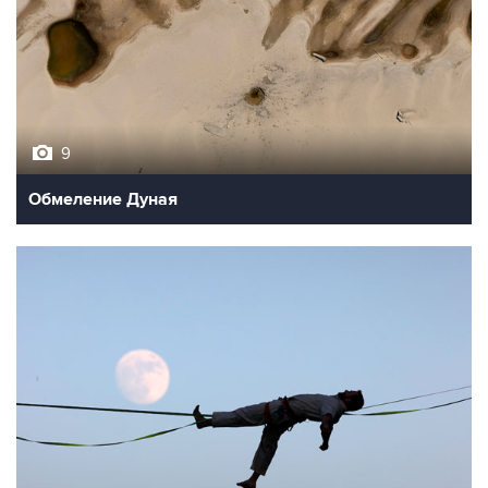
9
Обмеление Дуная