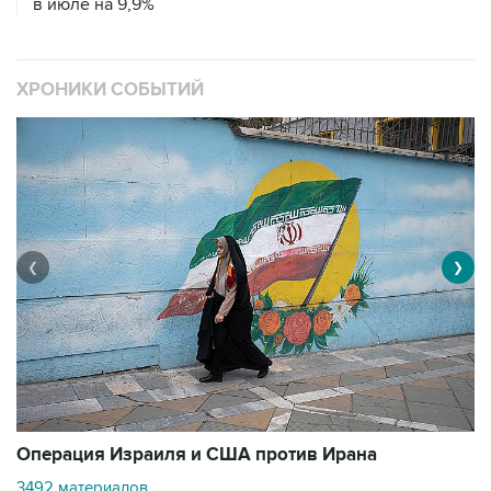
в июле на 9,9%
ХРОНИКИ СОБЫТИЙ
❮
❯
В
Операция Израиля и США против Ирана
1
3492 материалов