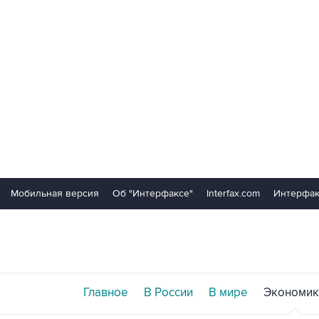
Мобильная версия
Об "Интерфаксе"
Interfax.com
Интерфак
Главное
В России
В мире
Экономик