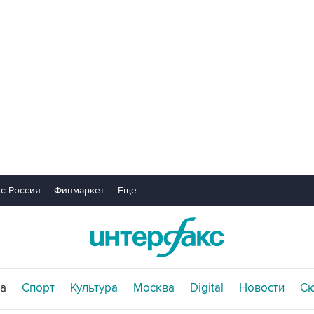
с-Россия
Финмаркет
Еще...
а
Спорт
Культура
Москва
Digital
Новости
С