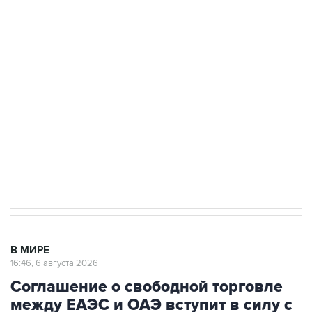
Путин сообщил о решении сосредоточить в
одних руках все службы тыла Минобороны
Как российские медицинские технологии
выходят на мировые рынки
Социальная реклама, АНО «Национальные приоритеты».
ИНН 7725383515 Erid: F7NfYUJCUneVdTRF8PRs
Трамп заявил, что переговоры с Ираном
начнутся в понедельник
В МИРЕ
16:46, 6 августа 2026
Соглашение о свободной торговле
между ЕАЭС и ОАЭ вступит в силу с