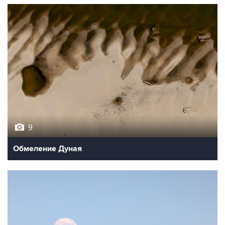
9
Обмеление Дуная