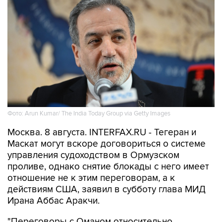
Фото: Arun Kumar/ The India Today Group via Getty Images
Москва. 8 августа. INTERFAX.RU - Тегеран и
Маскат могут вскоре договориться о системе
управления судоходством в Ормузском
проливе, однако снятие блокады с него имеет
отношение не к этим переговорам, а к
действиям США, заявил в субботу глава МИД
Ирана Аббас Аракчи.
"Переговоры с Оманом относительно