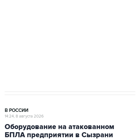
Промышленное предприятие в Самарской
области подверглось атаке БПЛА
Беспилотные технологии и ИИ на службе у
электросетевых объектов и агрокомплексов
Социальная реклама, АНО «Национальные приоритеты».
ИНН 7725383515 Erid: F7NfYUJCUneVdwcydK6A
Кабмин РФ разрешил до 1 июля 2027 года
импорт, выпуск и обращение бензина Евро 2,
Евро 3, Евро 4
В РОССИИ
14:24, 8 августа 2026
Оборудование на атакованном
БПЛА предприятии в Сызрани