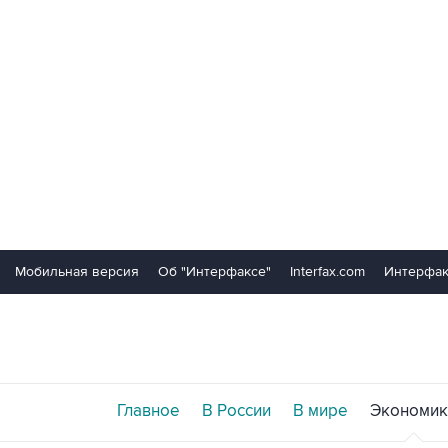
Мобильная версия
Об "Интерфаксе"
Interfax.com
Интерфак
Главное
В России
В мире
Экономик