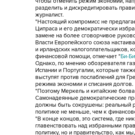
чтобы отменить режим экономии, напр
разделить и дискредитировать правит
журналист.
"Настоящий компромисс не предлагает
Ципраса и его демократически избра
замене на более сговорчивое руковод
Власти Европейского союза настаиваю
и ирландских налогоплательщиков, 
финансовой помощи, отмечает "
Би-Би
Однако, по мнению обозревателя газе
Испании и Португалии, которые такж
выступят против послаблений для Гре
режима экономии и списания долгов.
"Поэтому Меркель и китайские болван
Самонадеянные демократические пра
должны быть сокрушены: реальный ри
политике не меньше, чем к финансово
"В конце концов, это система, где н
главенствовать над избранными прав
политику, но и правительство, как мы,