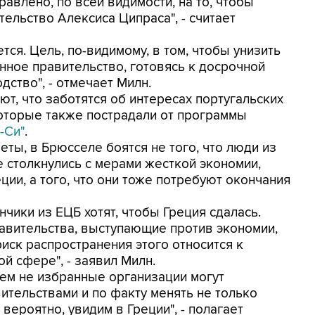
авлено, по всей видимости, на то, чтобы
ельство Алексиса Ципраса", - считает
ся. Цель, по-видимому, в том, чтобы унизить
нное правительство, готовясь к досрочной
ство", - отмечает Милн.
т, что заботятся об интересах португальских
которые также пострадали от программы
-Си"
.
ты, в Брюсселе боятся не того, что люди из
е столкнулись с мерами жесткой экономии,
ции, а того, что они тоже потребуют окончания
чики из ЕЦБ хотят, чтобы Греция сдалась.
вительства, выступающие против экономии,
ск распространения этого относится к
й сфере", - заявил Милн.
икем не избранные организации могут
ительствами и по факту менять не только
 вероятно, увидим в Греции", - полагает