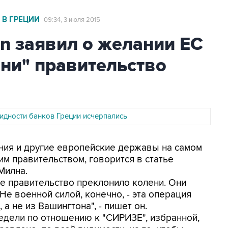
 В ГРЕЦИИ
09:34, 3 июля 2015
n заявил о желании ЕС
ени" правительство
идности банков Греции исчерпались
ания и другие европейские державы на самом
им правительством, говорится в статье
Милна.
ое правительство преклонило колени. Они
Не военной силой, конечно, - эта операция
а не из Вашингтона", - пишет он.
недели по отношению к "СИРИЗЕ", избранной,