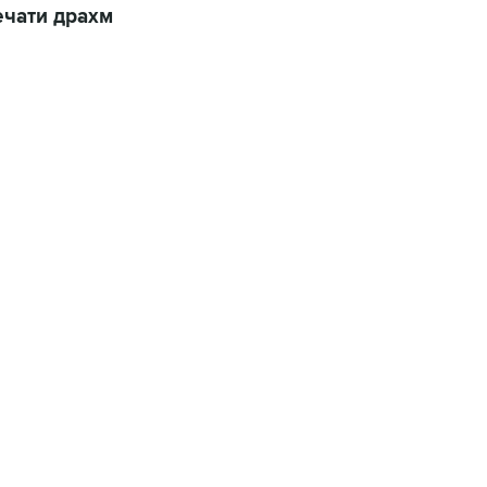
ечати драхм
01:09, 7 августа 2026