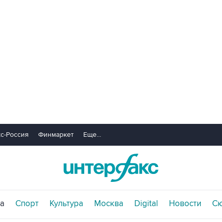
с-Россия
Финмаркет
Еще...
а
Спорт
Культура
Москва
Digital
Новости
С