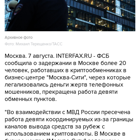
Архивное фото
Фото: Михаил Терещенко/ТАСС
Москва. 7 августа. INTERFAX.RU - ФСБ
сообщила о задержании в Москве более 20
человек, работавших в криптообменниках в
бизнес-центре "Москва-Сити", через которые
легализовались деньги жертв телефонных
мошенников, прекращена работа девяти
обменных пунктов.
"Во взаимодействии с МВД России пресечена
работа девяти координируемых из-за границы
каналов вывода средств за рубеж с
использованием криптовалюты. В Москве в
бизнес-центре "Москва-Сити" задержаны
более 20 сотрудников незарегистрированных