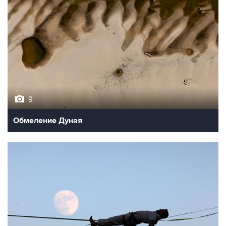
9
Обмеление Дуная