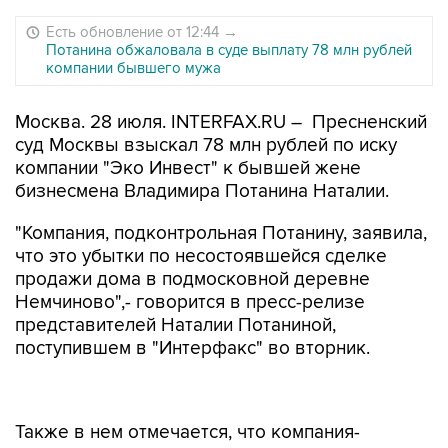
Есть обновление от 12:44
→
Потанина обжаловала в суде выплату 78 млн рублей
компании бывшего мужа
Москва. 28 июля. INTERFAX.RU – Пресненский
суд Москвы взыскал 78 млн рублей по иску
компании "Эко Инвест" к бывшей жене
бизнесмена Владимира Потанина Наталии.
"Компания, подконтрольная Потанину, заявила,
что это убытки по несостоявшейся сделке
продажи дома в подмосковной деревне
Немчиново",- говорится в пресс-релизе
представителей Наталии Потаниной,
поступившем в "Интерфакс" во вторник.
Также в нем отмечается, что компания-
продавец пообещала компании-покупателю
вернуть задаток в 78,1 миллиона рублей в