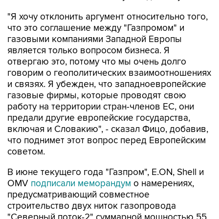
что это соглашение между "Газпромом" и
газовыми компаниями Западной Европы
является только вопросом бизнеса. Я
отвергаю это, потому что мы очень долго
говорим о геополитических взаимоотношениях
и связях. Я убежден, что западноевропейские
газовые фирмы, которые проводят свою
работу на территории стран-членов ЕС, они
предали другие европейские государства,
включая и Словакию", - сказал Фицо, добавив,
что поднимет этот вопрос перед Европейским
советом.
В июне текущего года "Газпром", E.ON, Shell и
OMV
подписали меморандум
о намерениях,
предусматривающий совместное
строительство двух ниток газопровода
"Северный поток-2" суммарной мощностью 55
млрд кубометров в год от побережья России