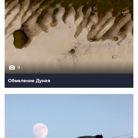
9
Обмеление Дуная