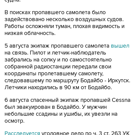
задействовано несколько воздушных судов.
Работы осложняли туман, плохая видимость и
низкая облачность.
5 августа экипаж пропавшего самолета
вышел
на связь. Пилот и летчик-наблюдатель
забрались на сопку и по самостоятельно
собранной радиостанции передали свои
координаты пролетавшему самолету,
следовавшему по маршруту Бодайбо - Иркутск.
Летчики находились в 90 км от Бодайбо.
6 августа спасенный экипаж пропавшей Cessna
был эвакуирован в Бодайбо. У мужчин
небольшие ссадины и ушибы, их увезли на
осмотр.
Расследуется
уголовное дело по ч. 3 ст. 263 УК
РФ (нарушение правил безопасности движения
и эксплуатации воздушного транспорта).