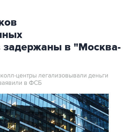
ков
нных
 задержаны в "Москва-
 колл-центры легализовывали деньги
заявили в ФСБ