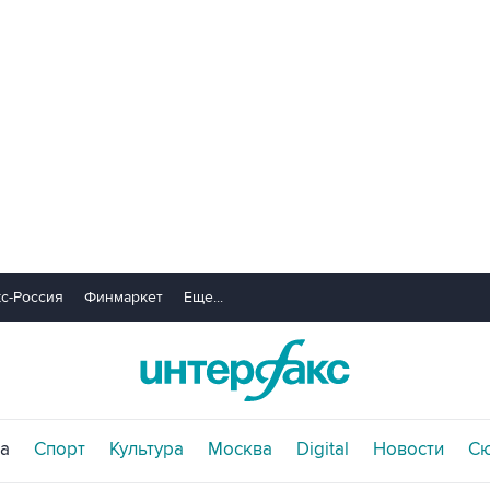
с-Россия
Финмаркет
Еще...
а
Спорт
Культура
Москва
Digital
Новости
С