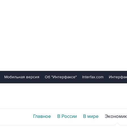
Мобильная версия
Об "Интерфаксе"
Interfax.com
Интерфак
Главное
В России
В мире
Экономик